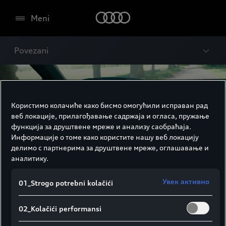
Meni
Povezani
Користимо колачиће како бисмо омогућили исправан рад
веб локације, прилагођавање садржаја и огласа, пружање
функција за друштвене мреже и анализу саобраћаја.
Информације о томе како користите нашу веб локацију
делимо с партнерима за друштвене мреже, оглашавање и
аналитику.
Увек активно
01_Strogo potrebni kolačići
02_Kolačići performansi