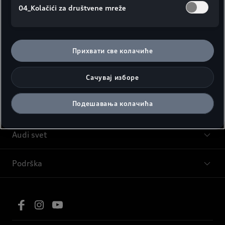
04_Kolačići za društvene mreže
Modeli
Прихвати све колачиће
Saveti i kupovina
Сачувај изборе
Подешавања колачића
Servis i oprema
Audi svet
Podrška