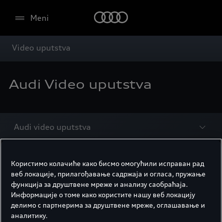
Meni
Video uputstva
Audi Video uputstva
Audi video uputstva
Bilo da ste upravo kupili novi Audi ili jednostavno
Користимо колачиће како бисмо омогућили исправан рад
želite da istražite novu tehnologiju: možete da
веб локације, прилагођавање садржаја и огласа, пружање
saznate sve što vas zanima uz Audi video snimke
функција за друштвене мреже и анализу саобраћаја.
Информације о томе како користите нашу веб локацију
sa objašnjenjima. Jednostavno sažeto i jasno
делимо с партнерима за друштвене мреже, оглашавање и
objašnjeno. Teme uključuju Audi connect i
аналитику.
navigaciju, displeje i kontrole, sisteme asistencije