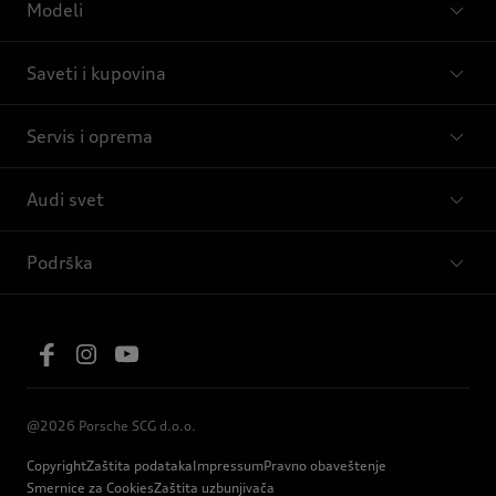
Modeli
Saveti i kupovina
Servis i oprema
Audi svet
Podrška
@2026 Porsche SCG d.o.o.
Copyright
Zaštita podataka
Impressum
Pravno obaveštenje
Smernice za Cookies
Zaštita uzbunjivača