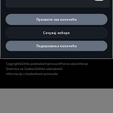
Audi svet
Podrška
Прихвати све колачиће
Сачувај изборе
Подешавања колачића
@2026 Porsche SCG d.o.o.
Copyright
Zaštita podataka
Impressum
Pravno obaveštenje
Smernice za Cookies
Zaštita uzbunjivača
Informacije o bezbednosti proizvoda