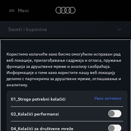
Meni
Saveti i kupovina
Користимо колачиће како бисмо омогућили исправан рад
веб локације, прилагођавање садржаја и огласа, пружање
функција за друштвене мреже и анализу саобраћаја.
Информације о томе како користите нашу веб локацију
делимо с партнерима за друштвене мреже, оглашавање и
Modeli
аналитику.
Увек активно
01_Strogo potrebni kolačići
Saveti i kupovina
02_Kolačići performansi
Servis i oprema
04_Kolačići za društvene mreže