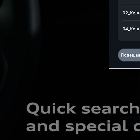
02_Kolač
04_Kola
Подешав