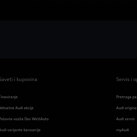
Saveti i kupovina
Servis i
Finasiranje
Pretraga pa
Aktuelne Audi akcije
Audi origin
Polovna vozila Das WeltAuto
Audi servis
Audi varijante karoserije
myAudi