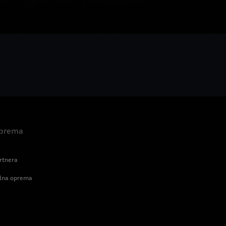
 oprema
rtnera
alna oprema