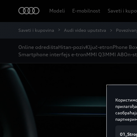
Modeli
E-mobilnost
Saveti i kup
Saveti i kupovina
Audi video uputstva
Povezivan
Online odredišta
Hitan-poziv
Ključ-etron
Phone Bo
Smartphone interfejs e-tron
MMI Q3
MMI A8
On-st
Користимо
прилагођа
саобраћај
партнерим
01_Strog