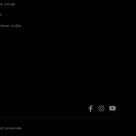
ne usluge
t
 hitne službe
sti proizvoda