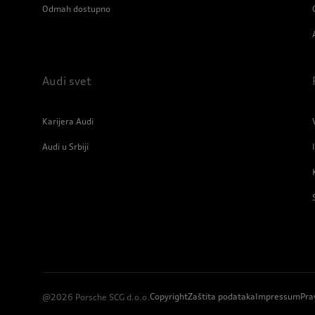
Odmah dostupno
Audi svet
Karijera Audi
Audi u Srbiji
Copyright
Zaštita podataka
Impressum
Pra
@2026 Porsche SCG d.o.o.