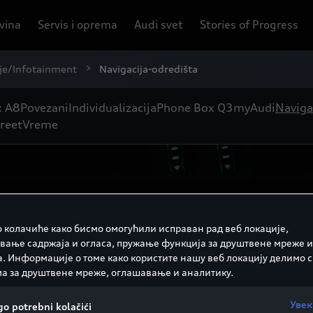
ovina
Servis i oprema
Audi svet
Stories of Progress
je/Infotainment
Navigacija-odredišta
x A8
Povezani
Individualizacija
Phone Box Q3
myAudi
Naviga
reet
Vreme
 колачиће како бисмо омогућили исправан рад веб локације,
вање садржаја и огласа, пружање функција за друштвене мреже и
а. Информације о томе како користите нашу веб локацију делимо с
а за друштвене мреже, оглашавање и аналитику.
Увек
o potrebni kolačići