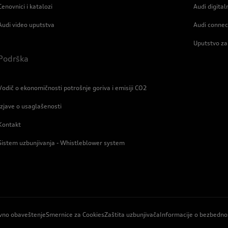
Cenovnici i katalozi
Audi digital
Audi video uputstva
Audi connec
Uputstvo za
Podrška
Vodič o ekonomičnosti potrošnje goriva i emisiji CO2
Izjave o usaglašenosti
Kontakt
Sistem uzbunjivanja - Whistleblower system
vno obaveštenje
Smernice za Cookies
Zaštita uzbunjivača
Informacije o bezbedno