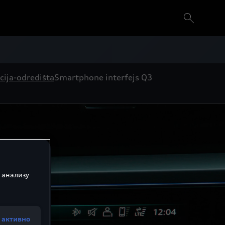
cija-odredišta
Smartphone interfejs Q3
 анализу
 активно