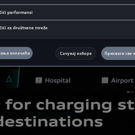
ići performansi
čići za društvene mreže
ања колачића
Сачувај изборе
Прихвати све 