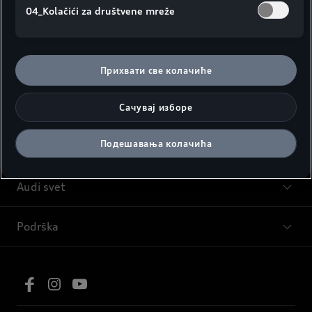
04_Kolačići za društvene mreže
Modeli
Прихвати све колачиће
Saveti i kupovina
Сачувај изборе
Подешавања колачића
Servis i oprema
Audi svet
Podrška