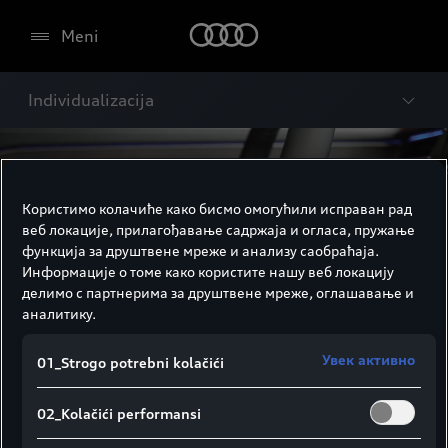
Meni
Individualizacija
Користимо колачиће како бисмо омогућили исправан рад
веб локације, прилагођавање садржаја и огласа, пружање
функција за друштвене мреже и анализу саобраћаја.
Информације о томе како користите нашу веб локацију
делимо с партнерима за друштвене мреже, оглашавање и
аналитику.
Увек активно
01_Strogo potrebni kolačići
02_Kolačići performansi