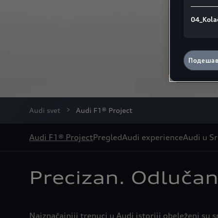
04_Kola
Подешав
Audi svet
Audi F1® Project
Audi F1® Project
Pregled
Audi experience
Audi u Sr
Precizan. Odlučan
Najznačajniji trenuci u Audi istoriji obeleženi 