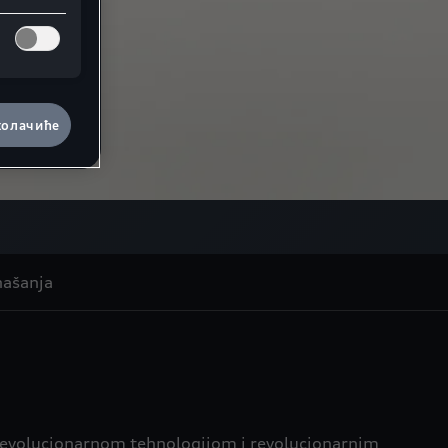
колачиће
našanja
, revolucionarnom tehnologijom i revolucionarnim