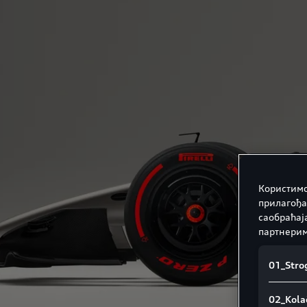
Користимо
прилагођа
саобраћај
партнерим
01_Strog
02_Kolač