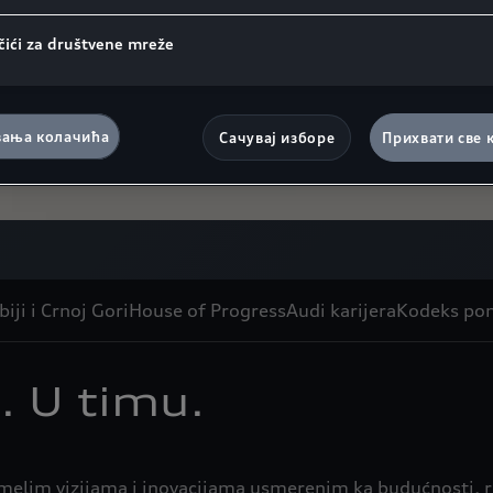
čići za društvene mreže
ања колачића
Сачувај изборе
Прихвати све 
biji i Crnoj Gori
House of Progress
Audi karijera
Kodeks po
. U timu.
su smelim vizijama i inovacijama usmerenim ka budućnosti