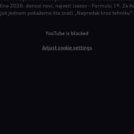
ina 2026. donosi novi, najveći izazov – Formulu 1®. Za Au
da još jednom pokažemo šta znači „Napredak kroz tehniku“. 
YouTube is blocked
Adjust cookie settings