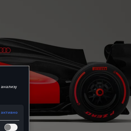
 анализу
 активно