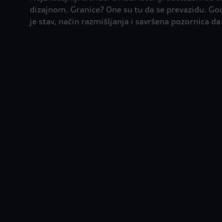
dizajnom. Granice? One su tu da se prevaziđu. God
je stav, način razmišljanja i savršena pozornica 