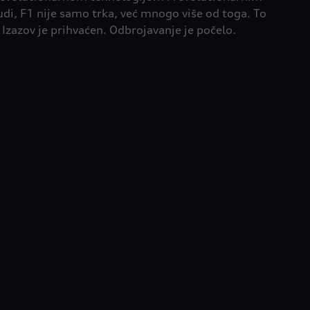
di, F1 nije samo trka, već mnogo više od toga. To
Izazov je prihvaćen. Odbrojavanje je počelo.