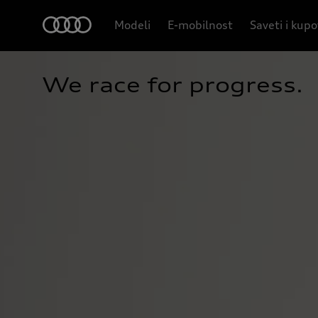
Modeli
E-mobilnost
Saveti i kup
We race for progress.