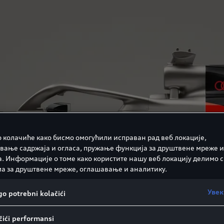
 колачиће како бисмо омогућили исправан рад веб локације,
вање садржаја и огласа, пружање функција за друштвене мреже и
а. Информације о томе како користите нашу веб локацију делимо с
а за друштвене мреже, оглашавање и аналитику.
Увек
o potrebni kolačići
ići performansi