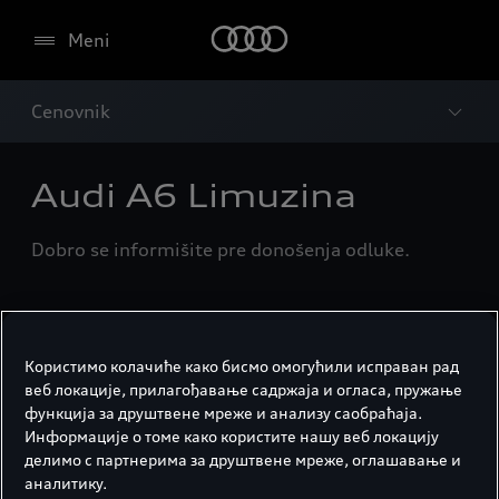
Meni
Cenovnik
Audi A6 Limuzina
Dobro se informišite pre donošenja odluke.
Preuzmite cenovnik
Користимо колачиће како бисмо омогућили исправан рад
веб локације, прилагођавање садржаја и огласа, пружање
Brza preražite informacije ili ih sami
функција за друштвене мреже и анализу саобраћаја.
odštampajte.
Информације о томе како користите нашу веб локацију
делимо с партнерима за друштвене мреже, оглашавање и
аналитику.
Cenovnik za pregled i preuzimanje u PDF formatu