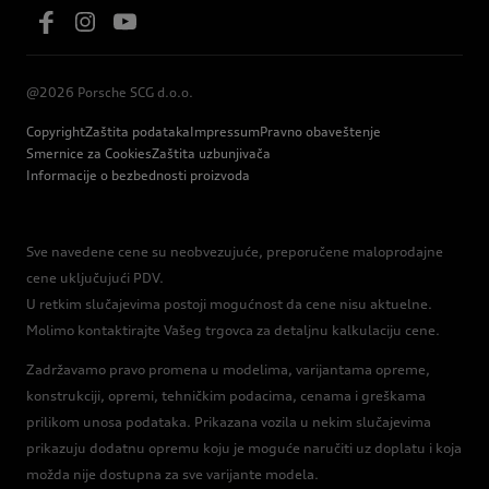
@2026 Porsche SCG d.o.o.
Copyright
Zaštita podataka
Impressum
Pravno obaveštenje
Smernice za Cookies
Zaštita uzbunjivača
Informacije o bezbednosti proizvoda
Sve navedene cene su neobvezujuće, preporučene maloprodajne
cene uključujući PDV.
U retkim slučajevima postoji mogućnost da cene nisu aktuelne.
Molimo kontaktirajte Vašeg trgovca za detaljnu kalkulaciju cene.
Zadržavamo pravo promena u modelima, varijantama opreme,
konstrukciji, opremi, tehničkim podacima, cenama i greškama
prilikom unosa podataka. Prikazana vozila u nekim slučajevima
prikazuju dodatnu opremu koju je moguće naručiti uz doplatu i koja
možda nije dostupna za sve varijante modela.