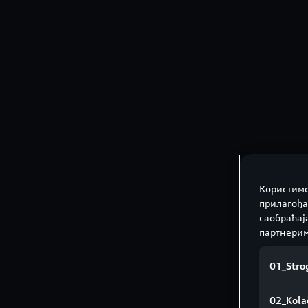
Користимо
прилагођа
саобраћај
партнерим
01_Strog
02_Kolač