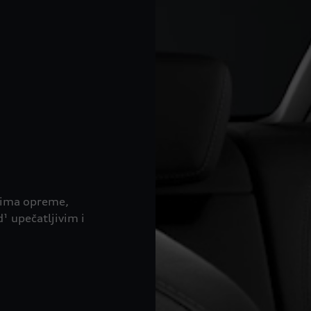
ntima opreme,
¹ upečatljivim i