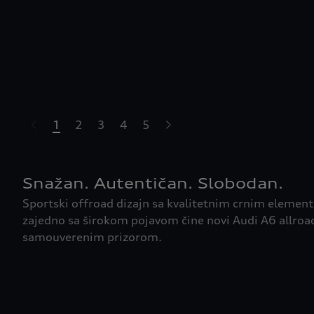
1
2
3
4
5
Snažan. Autentičan. Slobodan.
Sportski offroad dizajn sa kvalitetnim crnim eleme
zajedno sa širokom pojavom čine novi Audi A6 allroad
samouverenim prizorom.