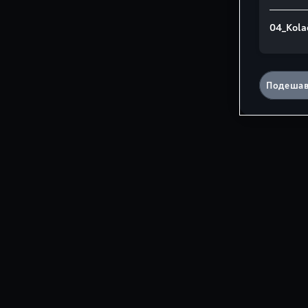
04_Kola
Подешав