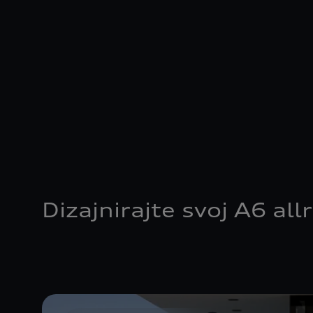
t-highlights.skipLinkText__
Dizajnirajte svoj A6 all