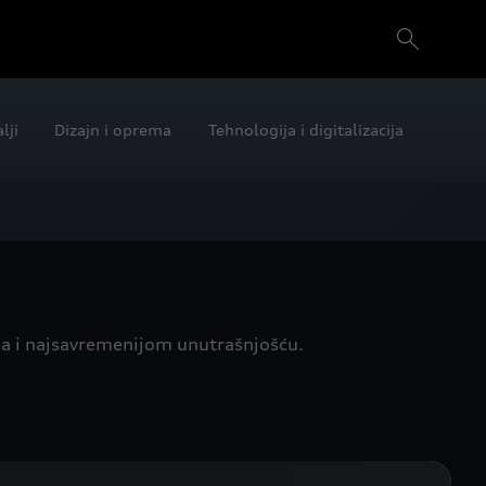
lji
Dizajn i oprema
Tehnologija i digitalizacija
a i najsavremenijom unutrašnjošću.