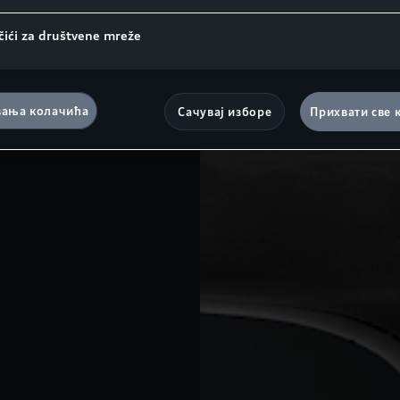
čići za društvene mreže
ања колачића
Сачувај изборе
Прихвати све 