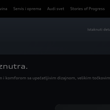
ovina
Servis i oprema
Audi svet
Stories of Progress
Istaknuti deta
iznutra.
 i komforom sa upečatljivim dizajnom, velikim točkovim