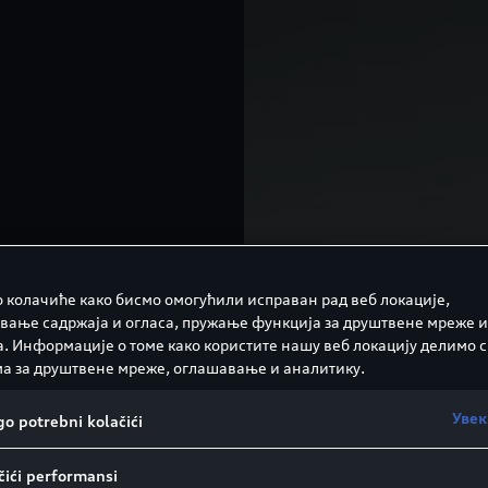
 колачиће како бисмо омогућили исправан рад веб локације,
вање садржаја и огласа, пружање функција за друштвене мреже и
а. Информације о томе како користите нашу веб локацију делимо с
а за друштвене мреже, оглашавање и аналитику.
Увек
o potrebni kolačići
ići performansi