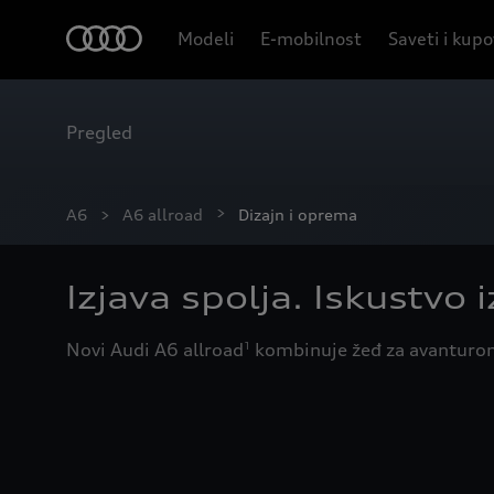
Modeli
E-mobilnost
Saveti i kup
Pregled
Dizajn i oprema
A6
A6 allroad
Dizajn i oprema
Izjava spolja. Iskustvo 
Novi Audi A6 allroad
kombinuje žeđ za avanturom
1