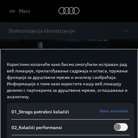
Meni
Sinhronizacija klimatizacije
Користимо колачиће како бисмо омогућили исправан рад
веб локације, прилагођавање садржаја и огласа, пружање
функција за друштвене мреже и анализу саобраћаја.
Информације о томе како користите нашу веб локацију
делимо с партнерима за друштвене мреже, оглашавање и
аналитику.
Увек активно
01_Strogo potrebni kolačići
02_Kolačići performansi