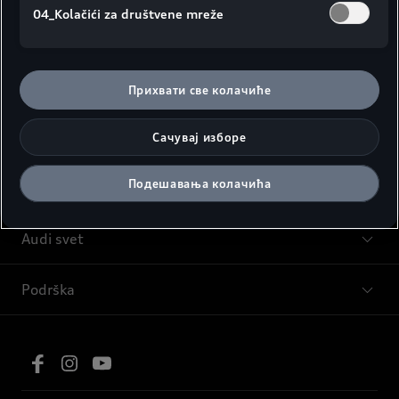
04_Kolačići za društvene mreže
Modeli
Прихвати све колачиће
Saveti i kupovina
Сачувај изборе
Подешавања колачића
Servis i oprema
Audi svet
Podrška