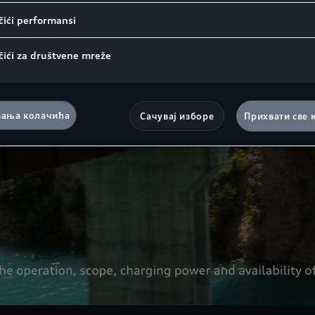
ići performansi
čići za društvene mreže
ања колачића
Сачувај изборе
Прихвати све 