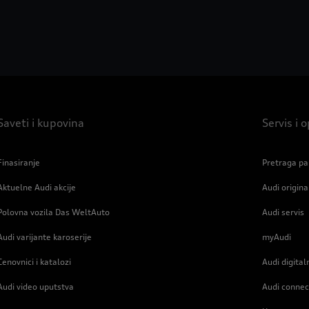
Saveti i kupovina
Servis i
Finasiranje
Pretraga pa
Aktuelne Audi akcije
Audi origin
Polovna vozila Das WeltAuto
Audi servis
Audi varijante karoserije
myAudi
Cenovnici i katalozi
Audi digital
Audi video uputstva
Audi connec