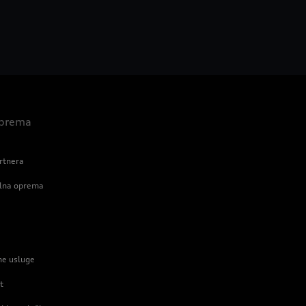
 oprema
rtnera
alna oprema
ne usluge
t