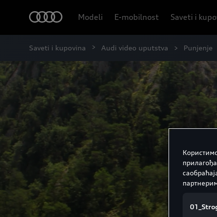
Modeli
E-mobilnost
Saveti i kup
Saveti i kupovina
Audi video uputstva
Punjenje
Користимо
прилагођа
саобраћај
партнерим
01_Strog