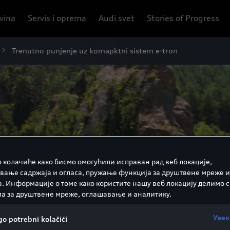
ovina
Servis i oprema
Audi svet
Stories of Progress
Trenutno punjenje uz komapktni sistem e-tron
 колачиће како бисмо омогућили исправан рад веб локације,
вање садржаја и огласа, пружање функција за друштвене мреже и
а. Информације о томе како користите нашу веб локацију делимо с
а за друштвене мреже, оглашавање и аналитику.
Увек
o potrebni kolačići