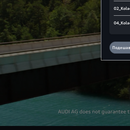
02_Kolač
04_Kola
Подешав