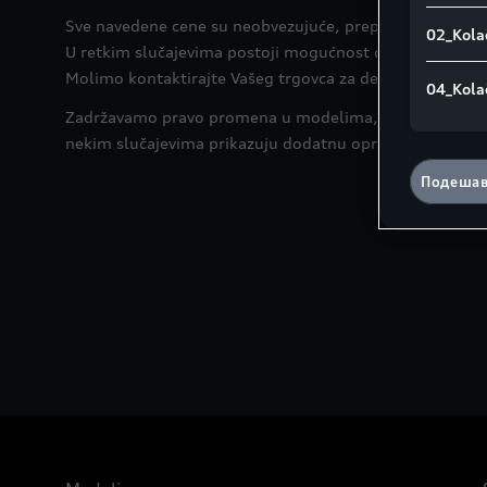
Sve navedene cene su neobvezujuće, preporučene malop
02_Kolač
U retkim slučajevima postoji mogućnost da cene nisu a
Molimo kontaktirajte Vašeg trgovca za detaljnu kalkulac
04_Kola
Zadržavamo pravo promena u modelima, varijantama opr
nekim slučajevima prikazuju dodatnu opremu koju je mog
Подешав