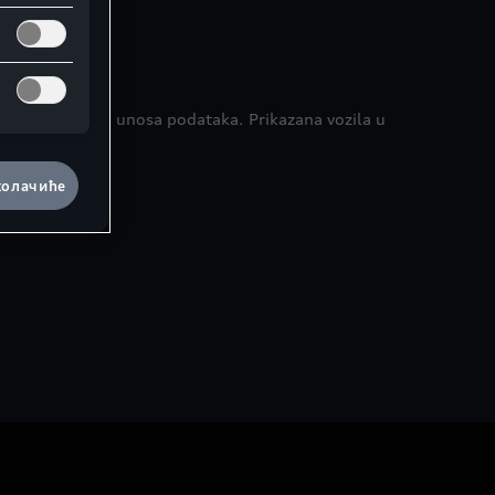
kama prilikom unosa podataka. Prikazana vozila u
jante modela.
колачиће