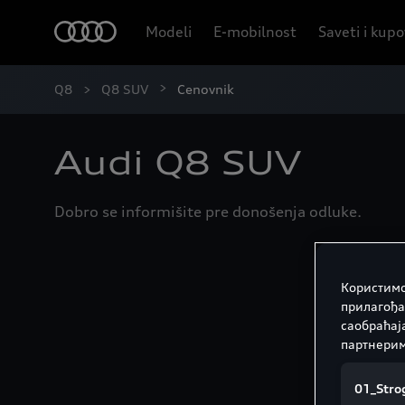
Modeli
E-mobilnost
Saveti i kup
Q8
Q8 SUV
Cenovnik
Audi Q8 SUV
Dobro se informišite pre donošenja odluke.
Користимо
прилагођа
саобраћај
партнерим
01_Strog