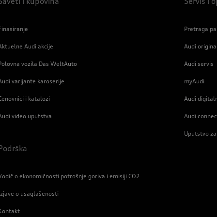
Saveti i kupovina
Servis i
Finasiranje
Pretraga pa
Aktuelne Audi akcije
Audi origin
Polovna vozila Das WeltAuto
Audi servis
Audi varijante karoserije
myAudi
Cenovnici i katalozi
Audi digital
Audi video uputstva
Audi connec
Uputstvo za
Podrška
Vodič o ekonomičnosti potrošnje goriva i emisiji CO2
Izjave o usaglašenosti
Kontakt