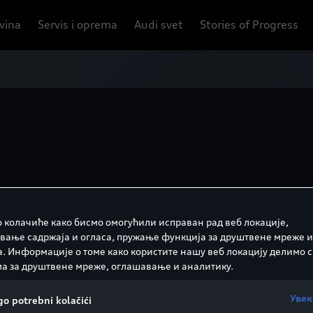
ovina
Servis i oprema
Audi svet
Stories of Progress
Preuzmite c
 колачиће како бисмо омогућили исправан рад веб локације,
вање садржаја и огласа, пружање функција за друштвене мреже и
а. Информације о томе како користите нашу веб локацију делимо с
Pretražite brzo sve informac
а за друштвене мреже, оглашавање и аналитику.
Cenovnik Q8 SUV
Увек
o potrebni kolačići