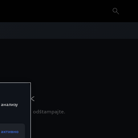
enovnik
 анализу
ije ili ih sami odštampajte.
 активно