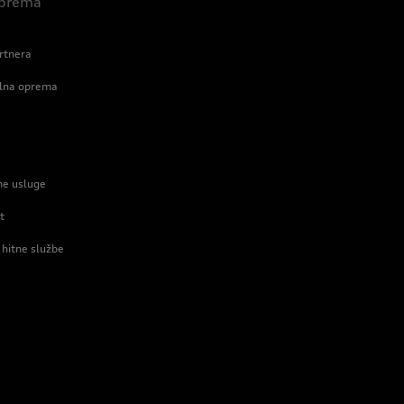
 oprema
rtnera
alna oprema
ne usluge
t
 hitne službe