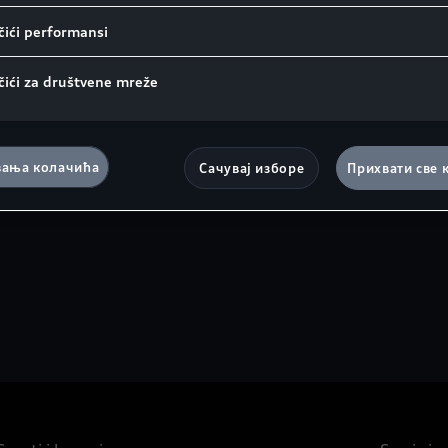
rodajne cene uključujući PDV.
ići performansi
ktuelne.
iju cene.
čići za društvene mreže
eme, konstrukciji, opremi, tehničkim podacima, cenama i greš
uće naručiti uz doplatu i koja možda nije dostupna za sve vari
ања колачића
Сачувај изборе
Прихвати све 