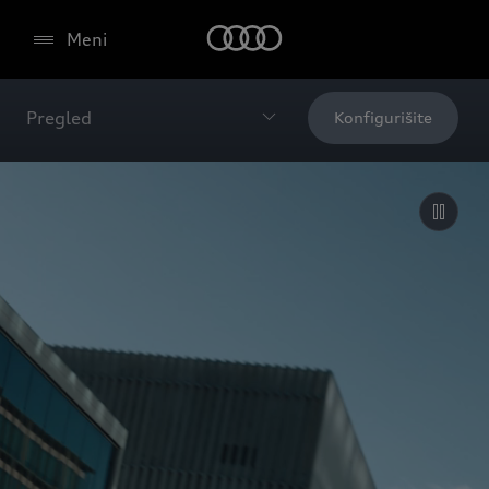
Meni
Pregled
Konfigurišite