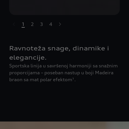
1
2
3
4
t-highlights.skipLinkText__
Ravnoteža snage, dinamike i
elegancije.
Sportska linija u savršenoj harmoniji sa snažnim
proporcijama – poseban nastup u boji Madeira
braon sa mat polar efektom¹.