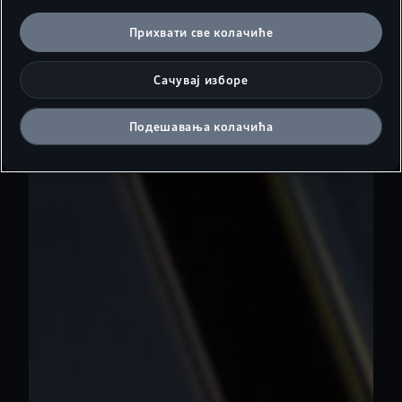
Прихвати све колачиће
Сачувај изборе
Подешавања колачића