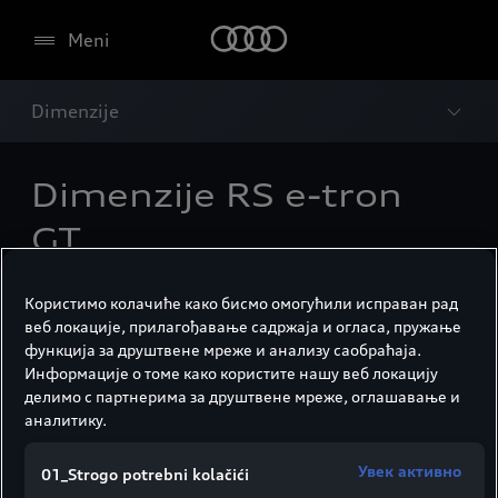
Meni
Dimenzije
Dimenzije RS e-tron
GT.
Користимо колачиће како бисмо омогућили исправан рад
веб локације, прилагођавање садржаја и огласа, пружање
функција за друштвене мреже и анализу саобраћаја.
Информације о томе како користите нашу веб локацију
делимо с партнерима за друштвене мреже, оглашавање и
аналитику.
Увек активно
01_Strogo potrebni kolačići